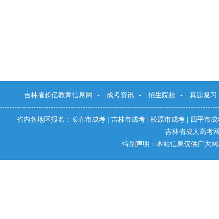
吉林省超亿教育信息网
-
成考资讯
-
招生院校
-
真题复习
省内各地区报名：
长春市成考
|
吉林市成考
|
松原市成考
|
四平市成
吉林省成人高考
特别声明：本站信息仅供广大网