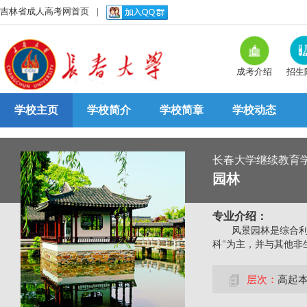
吉林省成人高考网首页
|
成考介绍
招生
学校主页
学校简介
学校简章
学校动态
长春大学继续教育
园林
专业介绍：
风景园林是综合
科"为主，并与其他非
层次：
高起