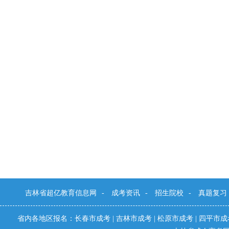
吉林省超亿教育信息网
-
成考资讯
-
招生院校
-
真题复习
省内各地区报名：
长春市成考
|
吉林市成考
|
松原市成考
|
四平市成